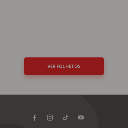
Folhetos Continente
É dos que gostam de poupar no que
mais precisam
VER FOLHETOS