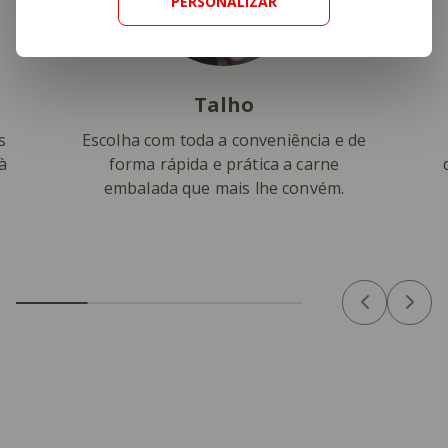
PERSONALIZAR
Talho
s
Escolha com toda a conveniência e de
à
forma rápida e prática a carne
embalada que mais lhe convém.