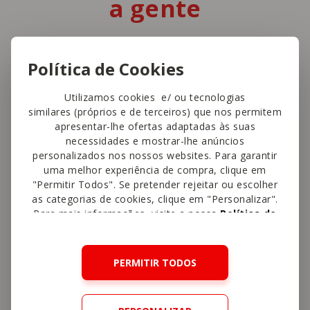
a gente
Política de Cookies
E é de quem quer ter tudo num só sítio. Do
pão do dia à mercearia, do talho à peixaria,
Utilizamos cookies e/ ou tecnologias
dos frescos ao take-away. Temos sempre
similares (próprios e de terceiros) que nos permitem
apresentar-lhe ofertas adaptadas às suas
disponível a maior variedade de produtos à
necessidades e mostrar-lhe anúncios
medida de toda a gente e à vida de cada
personalizados nos nossos websites. Para garantir
uma melhor experiência de compra, clique em
um. Visite-nos!
"Permitir Todos". Se pretender rejeitar ou escolher
as categorias de cookies, clique em "Personalizar".
Para mais informações, visite a nossa
Política de
Cookies
.
PERMITIR TODOS