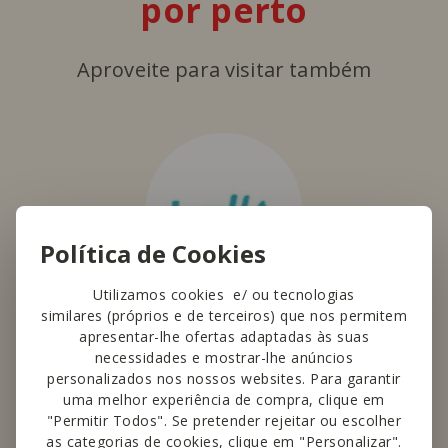
por perto
Aproveite para visitar também
Política de Cookies
Utilizamos cookies e/ ou tecnologias
similares (próprios e de terceiros) que nos permitem
Wells
apresentar-lhe ofertas adaptadas às suas
necessidades e mostrar-lhe anúncios
Parafarmácias com produtos e
personalizados nos nossos websites. Para garantir
serviços de saúde, beleza, bem-estar e
uma melhor experiência de compra, clique em
ótica.
"Permitir Todos". Se pretender rejeitar ou escolher
as categorias de cookies, clique em "Personalizar".