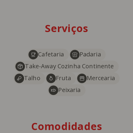
Serviços
Cafetaria
Padaria
Take-Away Cozinha Continente
Talho
Fruta
Mercearia
Peixaria
Comodidades