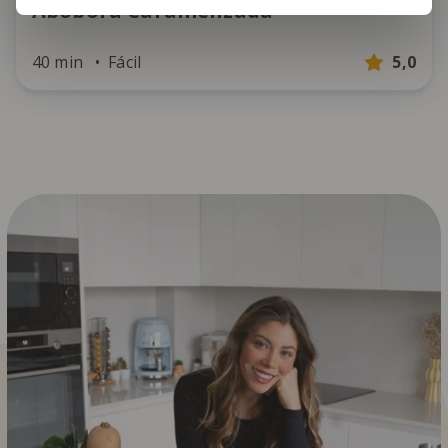
Abóbora Caramelizada
40 min
Fácil
5,0