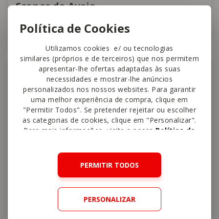
Scones de Aveia
Política de Cookies
45 min
Fácil
4,5
Utilizamos cookies e/ ou tecnologias
similares (próprios e de terceiros) que nos permitem
Crianças
apresentar-lhe ofertas adaptadas às suas
necessidades e mostrar-lhe anúncios
personalizados nos nossos websites. Para garantir
uma melhor experiência de compra, clique em
"Permitir Todos". Se pretender rejeitar ou escolher
as categorias de cookies, clique em "Personalizar".
Para mais informações, visite a nossa
Política de
Cookies
.
PERMITIR TODOS
PERSONALIZAR