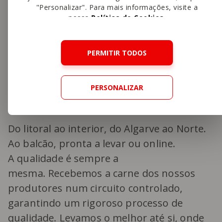
"Personalizar". Para mais informações, visite a
nossa
Política de Cookies
.
PERMITIR TODOS
PERSONALIZAR
O nosso talho
Do litoral ao interior, do Algarve ao Norte.
Ao balcão, pronta a levar ou online.
A qualidade é sempre a
mesma. Recebemos a carne dos nossos
produtores num circuito controlado,
garantindo um rigoroso processo de
qualidade. Levamos o melhor até si, onde