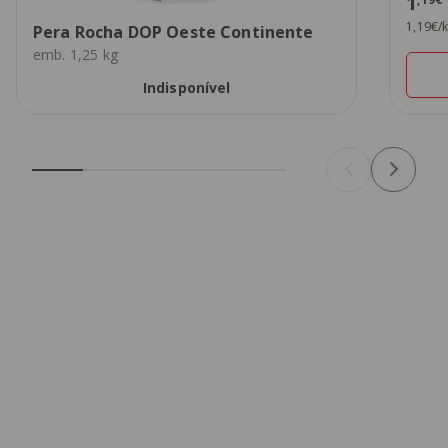
1
1,19€/
Pera Rocha DOP Oeste Continente
emb. 1,25 kg
Indisponível
Bom queijo, bom presunto, boa
mesa