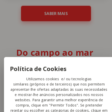
SABER MAIS
Do campo ao mar
para as nossas lojas
Política de Cookies
A nossa oferta de carne e peixe destaca-se
Utilizamos cookies e/ ou tecnologias
similares (próprios e de terceiros) que nos permitem
por vários motivos. Descubra porquê.
apresentar-lhe ofertas adaptadas às suas necessidades
e mostrar-lhe anúncios personalizados nos nossos
websites. Para garantir uma melhor experiência de
compra, clique em "Permitir Todos". Se pretender
rejeitar ou escolher as categorias de cookies, clique em