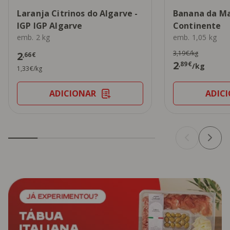
Laranja Citrinos do Algarve -
Banana da M
IGP IGP Algarve
Continente
emb. 2 kg
emb. 1,05 kg
3,19€/kg
2
,66€
2
,89€
/kg
1,33€/kg
ADICIONAR
ADIC