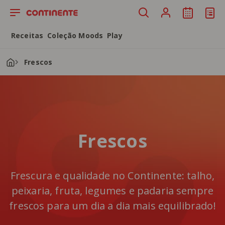
Saltar para o conteúdo principal
Receitas
Coleção Moods
Play
Frescos
Frescos
Frescura e qualidade no Continente: talho,
peixaria, fruta, legumes e padaria sempre
frescos para um dia a dia mais equilibrado!