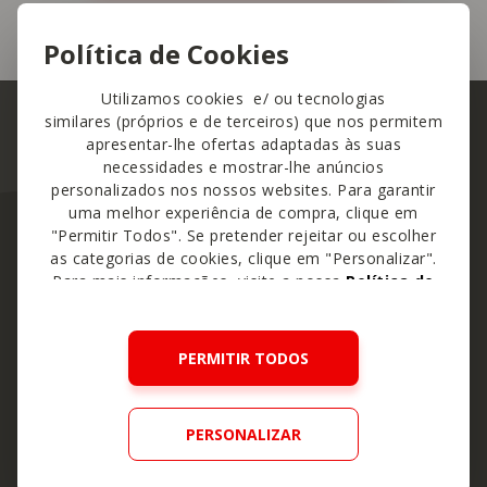
Política de Cookies
Utilizamos cookies e/ ou tecnologias
similares (próprios e de terceiros) que nos permitem
apresentar-lhe ofertas adaptadas às suas
necessidades e mostrar-lhe anúncios
personalizados nos nossos websites. Para garantir
uma melhor experiência de compra, clique em
"Permitir Todos". Se pretender rejeitar ou escolher
as categorias de cookies, clique em "Personalizar".
Os mais procurados
Para mais informações, visite a nossa
Política de
Cookies
.
Coleções Continente
PERMITIR TODOS
Receitas na Air Fryer
Yämmi 3
PERSONALIZAR
Clube Continente do Bebé