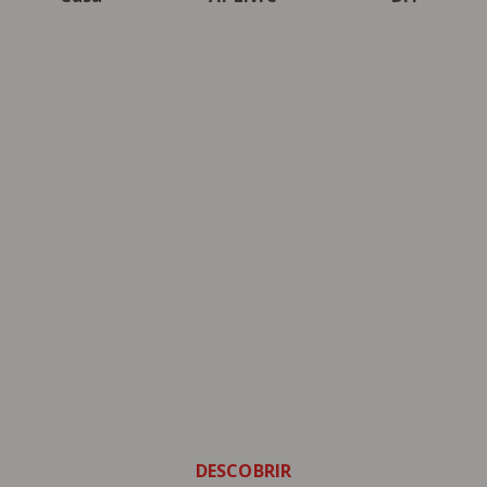
Tudo para a Casa
Novidades em cozinha, mesa,
decoração, quarto e mobiliário,
pensadas para aproveitar a sua casa!
DESCOBRIR