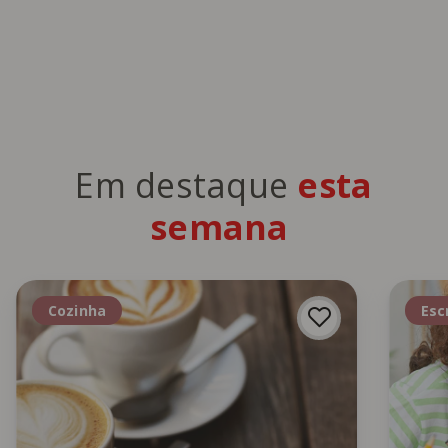
Em destaque
esta
semana
Cozinha
Esc