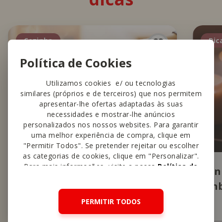
Cozinha
Dic
Política de Cookies
Utilizamos cookies e/ ou tecnologias
similares (próprios e de terceiros) que nos permitem
apresentar-lhe ofertas adaptadas às suas
necessidades e mostrar-lhe anúncios
personalizados nos nossos websites. Para garantir
uma melhor experiência de compra, clique em
"Permitir Todos". Se pretender rejeitar ou escolher
as categorias de cookies, clique em "Personalizar".
Para mais informações, visite a nossa
Política de
Lista de utensílios de
Con
Cookies
.
cozinha: tudo o que precisa
Amb
para ser um verdadeiro chef
PERMITIR TODOS