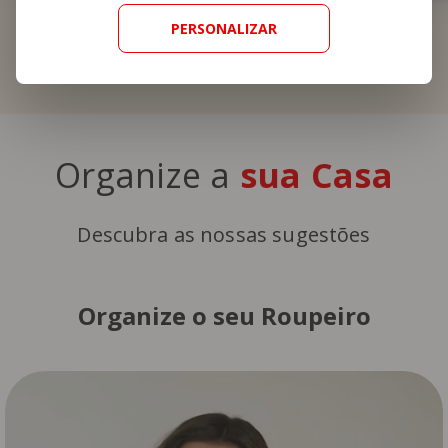
PERSONALIZAR
Organize a
sua Casa
Descubra as nossas sugestões
Organize o seu Roupeiro