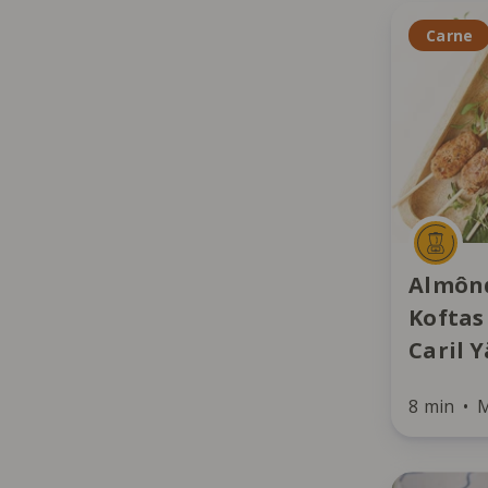
Carne
Almôn
Koftas
Caril 
8 min
M