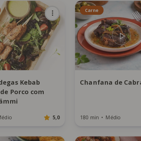
Carne
degas Kebab
Chanfana de Cabr
 de Porco com
Yämmi
édio
5,0
180 min
Médio