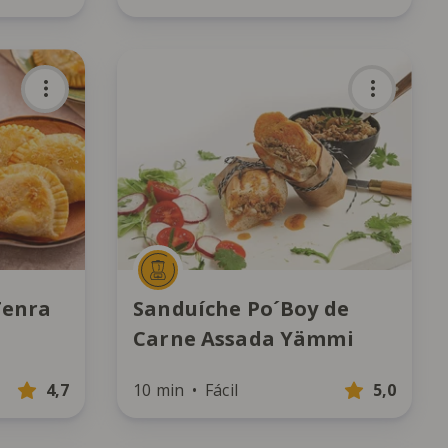
Carne
Tenra
Sanduíche Po´Boy de
Carne Assada Yämmi
4,7
10 min
Fácil
5,0