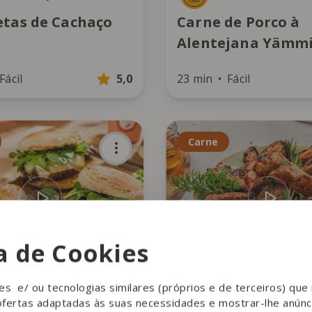
etas de Cachaço
Carne de Porco à
Alentejana Yämm
Fácil
5,0
23 min
Fácil
Carne
ca de Cookies
he Healthy Sins
The Healthy Sins
ies e/ ou tecnologias similares (próprios e de terceiros) qu
guer no bolo do
Costelinhas na Air
ofertas adaptadas às suas necessidades e mostrar-lhe anúnc