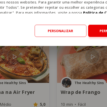
nos nossos websites. Para garantir uma melhor experiência 
tir Todos". Se pretender rejeitar ou escolher as categorias 
nalizar". Para mais informações, visite a nossa
Política de 
Fácil
4,0
15 min
Fácil
PERSONALIZAR
PER
Carne
he Healthy Sins
The Healthy Sins
a na Air Fryer
Wrap de Frango
Médio
5,0
10 min
Fácil