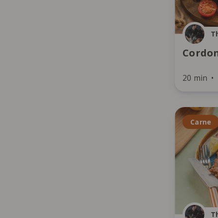
T
Cordon
20 min
Carne
T