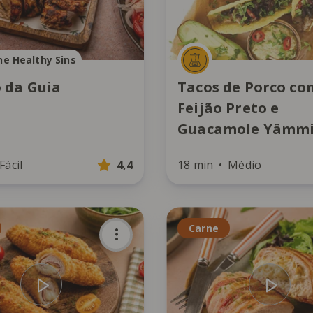
he Healthy Sins
 da Guia
Tacos de Porco co
Feijão Preto e
Guacamole Yämm
Fácil
4,4
18 min
Médio
Carne