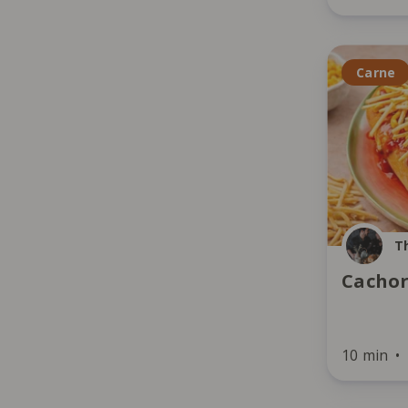
Carne
T
Cachor
10 min