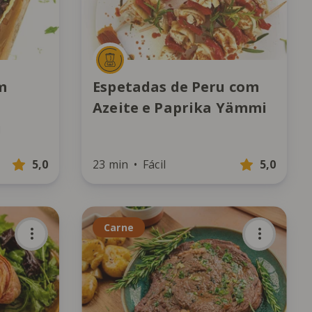
m
Espetadas de Peru com
Azeite e Paprika Yämmi
i
5,0
23 min
Fácil
5,0
Carne