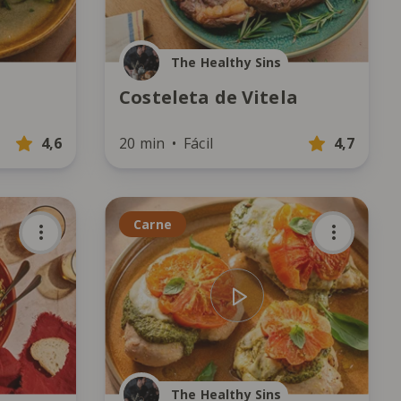
The Healthy Sins
Costeleta de Vitela
4,6
20 min
Fácil
4,7
Carne
The Healthy Sins