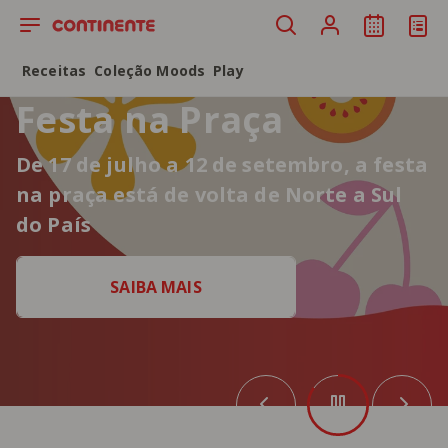
Saltar para o conteúdo principal
Receitas
Coleção Moods
Play
Festa na Praça
De 17 de julho a 12 de setembro, a festa
na praça está de volta de Norte a Sul
do País
SAIBA MAIS