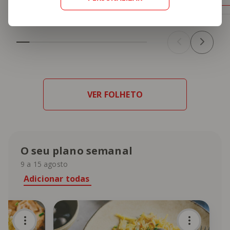
VER FOLHETO
O seu plano semanal
9 a 15 agosto
Adicionar todas