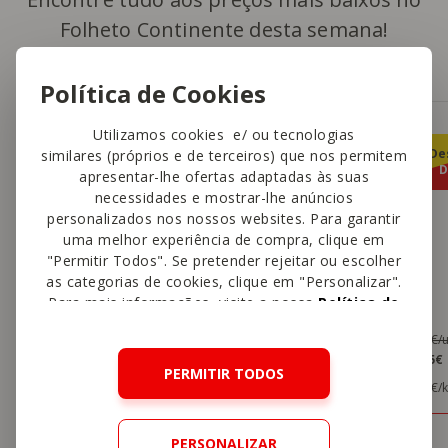
Folheto Continente desta semana!
Política de Cookies
Utilizamos cookies e/ ou tecnologias
Arro
10
%
De
similares (próprios e de terceiros) que nos permitem
emb. 
D
Sobre PVPR
apresentar-lhe ofertas adaptadas às suas
necessidades e mostrar-lhe anúncios
personalizados nos nossos websites. Para garantir
uma melhor experiência de compra, clique em
"Permitir Todos". Se pretender rejeitar ou escolher
as categorias de cookies, clique em "Personalizar".
Leite UHT Meio Gordo Mimosa
Para mais informações, visite a nossa
Política de
emb. 1 lt
Cookies
.
PVPR
1,00€
1,89€/
0
1
,90€
,75€
PERMITIR TODOS
0,90€/lt
1,75€/
ADICIONAR
PERSONALIZAR