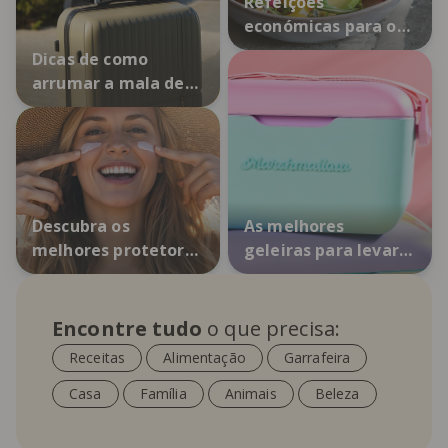
Refeições
económicas para o
dia-a-dia
Dicas de como
arrumar a mala de
viagem
Descubra os
As melhores
melhores protetores
geleiras para levar
solares
consigo
Encontre tudo
o que precisa:
Receitas
Alimentação
Garrafeira
Casa
Família
Animais
Beleza