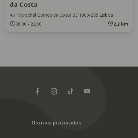
da Costa
Av. Marechal Gomes da Costa 33 1800-255 Lisboa
08:00
-
22:00
2,2
km
Os mais procurados