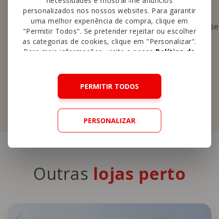
necessidades e mostrar-lhe anúncios
personalizados nos nossos websites. Para garantir
Oferta alargada de produtos
uma melhor experiência de compra, clique em
saborosos de cafetaria, pastelaria,
se
"Permitir Todos". Se pretender rejeitar ou escolher
padaria e refeições ligeiras.
as categorias de cookies, clique em "Personalizar".
Para mais informações, visite a nossa
Política de
Cookies
.
Saber mais
PERMITIR TODOS
PERSONALIZAR
Outras
lojas perto