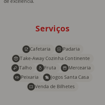
de excelência.
Serviços
Cafetaria
Padaria
Take-Away Cozinha Continente
Talho
Fruta
Mercearia
Peixaria
Jogos Santa Casa
Venda de Bilhetes