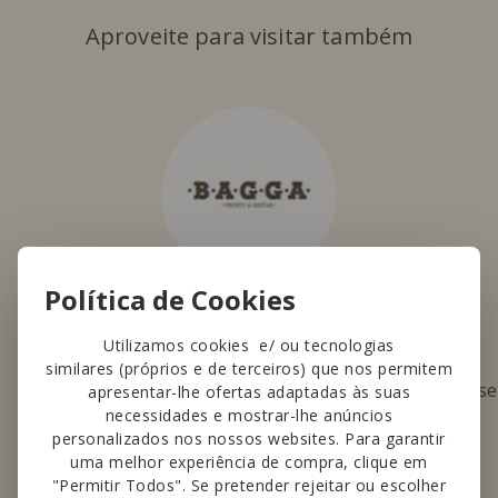
Aproveite para visitar também
Política de Cookies
Bagga
Utilizamos cookies e/ ou tecnologias
Oferta alargada de produtos
similares (próprios e de terceiros) que nos permitem
saborosos de cafetaria, pastelaria,
se
apresentar-lhe ofertas adaptadas às suas
necessidades e mostrar-lhe anúncios
padaria e refeições ligeiras.
personalizados nos nossos websites. Para garantir
uma melhor experiência de compra, clique em
Saber mais
"Permitir Todos". Se pretender rejeitar ou escolher