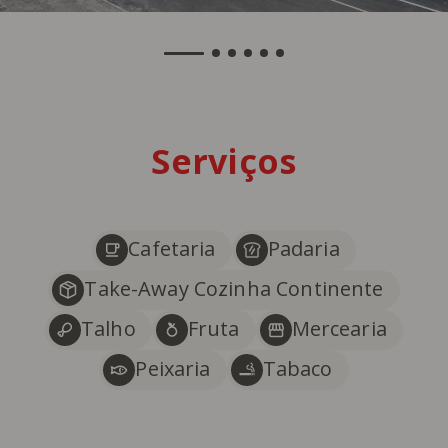
Serviços
Cafetaria
Padaria
Take-Away Cozinha Continente
Talho
Fruta
Mercearia
Peixaria
Tabaco