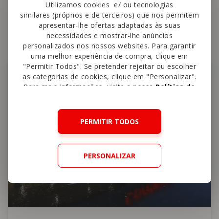
Utilizamos cookies e/ ou tecnologias
similares (próprios e de terceiros) que nos permitem
Outras
lojas perto
apresentar-lhe ofertas adaptadas às suas
necessidades e mostrar-lhe anúncios
personalizados nos nossos websites. Para garantir
uma melhor experiência de compra, clique em
"Permitir Todos". Se pretender rejeitar ou escolher
as categorias de cookies, clique em "Personalizar".
Para mais informações, visite a nossa
Política de
Cookies
.
PERMITIR TODOS
PERSONALIZAR