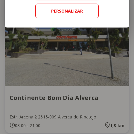
PERSONALIZAR
Continente Bom Dia Alverca
Estr. Arcena 2 2615-009 Alverca do Ribatejo
08:00
-
21:00
1,3
km