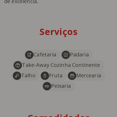
de excelência.
Serviços
Cafetaria
Padaria
Take-Away Cozinha Continente
Talho
Fruta
Mercearia
Peixaria