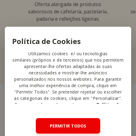
Oferta alargada de produtos
saborosos de cafetaria, pastelaria,
se
padaria e refeições ligeiras.
Saber mais
Política de Cookies
Utilizamos cookies e/ ou tecnologias
similares (próprios e de terceiros) que nos permitem
apresentar-lhe ofertas adaptadas às suas
necessidades e mostrar-lhe anúncios
personalizados nos nossos websites. Para garantir
uma melhor experiência de compra, clique em
"Permitir Todos". Se pretender rejeitar ou escolher
as categorias de cookies, clique em "Personalizar".
Para mais informações, visite a nossa
Política de
Outras
lojas perto
Cookies
.
PERMITIR TODOS