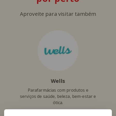
Aproveite para visitar também
Wells
Parafarmácias com produtos e
serviços de saúde, beleza, bem-estar e
ótica.