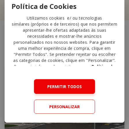
Saber mais
Política de Cookies
Utilizamos cookies e/ ou tecnologias
similares (próprios e de terceiros) que nos permitem
apresentar-lhe ofertas adaptadas às suas
necessidades e mostrar-lhe anúncios
Outras
lojas perto
personalizados nos nossos websites. Para garantir
uma melhor experiência de compra, clique em
"Permitir Todos". Se pretender rejeitar ou escolher
as categorias de cookies, clique em "Personalizar".
Para mais informações, visite a nossa
Política de
Cookies
.
PERMITIR TODOS
PERSONALIZAR