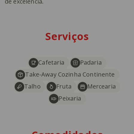
de excelência.
Serviços
Cafetaria
Padaria
Take-Away Cozinha Continente
Talho
Fruta
Mercearia
Peixaria