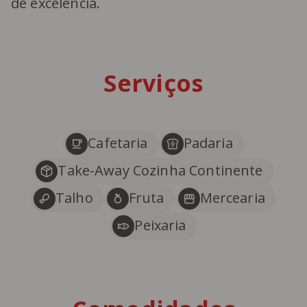
de excelência.
Serviços
Cafetaria
Padaria
Take-Away Cozinha Continente
Talho
Fruta
Mercearia
Peixaria