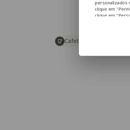
personalizados 
clique em "Permi
clique em "Perso
Cafetaria
Padaria