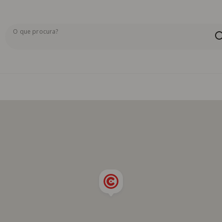
O que procura?
Os resultados da pesquisa serão exibidos aqui ou na pág