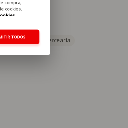
de compra,
de cookies,
Cookies
.
MITIR TODOS
Fruta
Mercearia