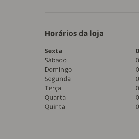
Horários da loja
Horários da loja
Dia da Semana
Horário
Sexta
0
Sábado
0
Domingo
0
Segunda
0
Terça
0
Quarta
0
Quinta
0