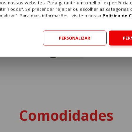
Serviços
nos nossos websites. Para garantir uma melhor experiência 
tir Todos". Se pretender rejeitar ou escolher as categorias 
nalizar". Para mais informações, visite a nossa
Política de 
PERSONALIZAR
PER
Take-Away Cozinha Continente
Talho
Peixaria
Comodidades