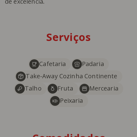
de excelência.
Serviços
Cafetaria
Padaria
Take-Away Cozinha Continente
Talho
Fruta
Mercearia
Peixaria