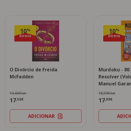
10
10
%
%
Direto
Direto
O Divórcio de Freida
Murdoku - 80
McFadden
Resolver (Vol
Manuel Gara
19,45€/un
18,99€/un
17
17
,50€
,09€
ADICIONAR
ADIC