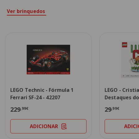
Ver brinquedos
LEGO Technic - Fórmula 1
LEGO - Cristi
Ferrari SF-24 - 42207
Destaques do 
229
29
,99€
,99€
ADICIONAR
ADIC