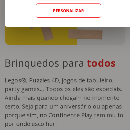
PERSONALIZAR
Brinquedos para
todos
Legos®, Puzzles 4D, jogos de tabuleiro,
party games... Todos os eles são especiais.
Ainda mais quando chegam no momento
certo. Seja para um aniversário ou apenas
porque sim, no Continente Play tem muito
por onde escolher.