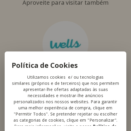
Aproveite para visitar também
Política de Cookies
Wells
Utilizamos cookies e/ ou tecnologias
similares (próprios e de terceiros) que nos permitem
Parafarmácias com produtos e
apresentar-lhe ofertas adaptadas às suas
serviços de saúde, beleza, bem-estar e
necessidades e mostrar-lhe anúncios
personalizados nos nossos websites. Para garantir
ótica.
uma melhor experiência de compra, clique em
"Permitir Todos". Se pretender rejeitar ou escolher
as categorias de cookies, clique em "Personalizar".
Saber mais
Para mais informações, visite a nossa
Política de