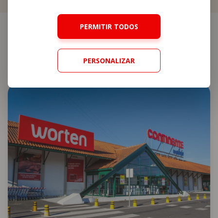
Cookies
.
PERMITIR TODOS
Outras
lojas perto
PERSONALIZAR