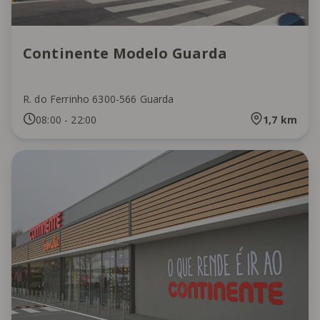
Continente Modelo Guarda
R. do Ferrinho 6300-566 Guarda
08:00
-
22:00
1,7
km