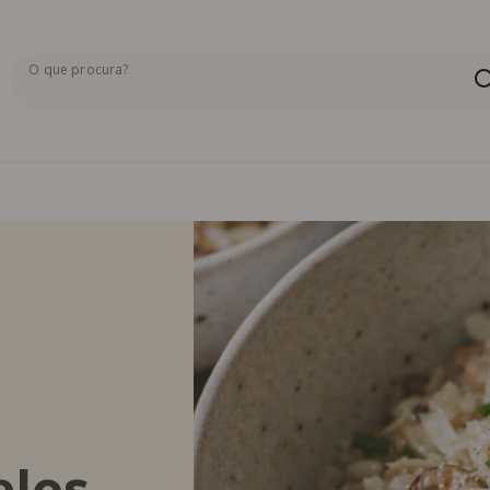
O que procura?
Os resultados da pesquisa serão exibidos aqui ou na pág
elos