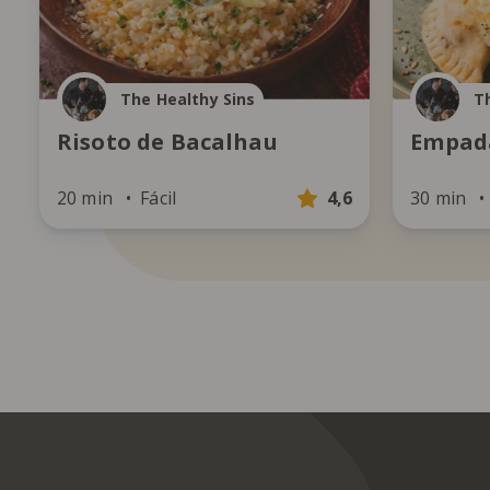
The Healthy Sins
T
Risoto de Bacalhau
Empada
20 min
Fácil
4,6
30 min