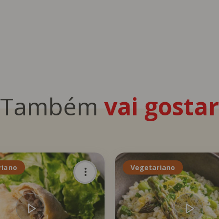
Também
vai gostar
riano
Vegetariano