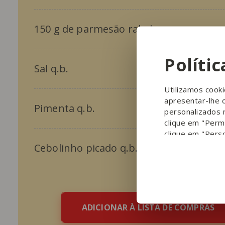
150 g de parmesão ralado
Políti
Sal q.b.
Utilizamos cook
apresentar-lhe 
Pimenta q.b.
personalizados 
clique em "Permi
clique em "Perso
Cebolinho picado q.b.
ADICIONAR À LISTA DE COMPRAS