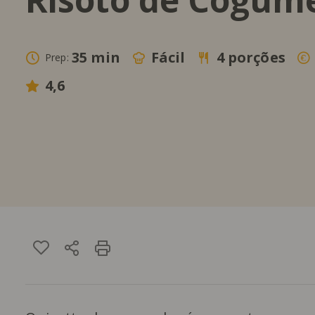
35 min
Fácil
4 porções
Prep:
4,6