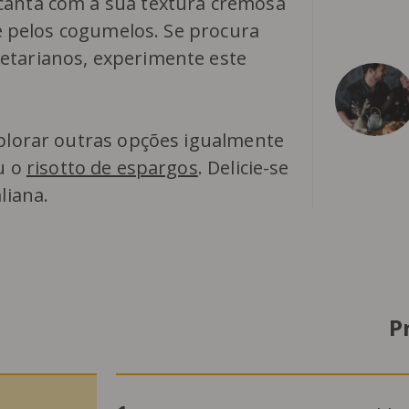
canta com a sua textura cremosa
 e pelos cogumelos. Se procura
etarianos, experimente este
xplorar outras opções igualmente
u o
risotto de espargos
. Delicie-se
liana.
P