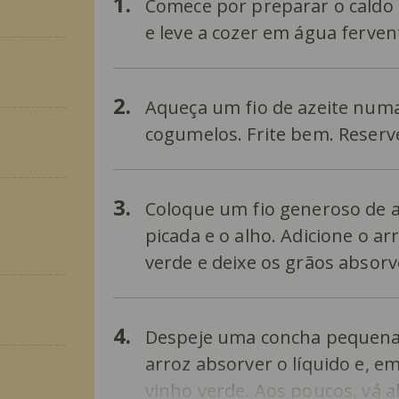
1.
Comece por preparar o caldo
e leve a cozer em água ferve
2.
Aqueça um fio de azeite numa 
cogumelos. Frite bem. Reser
3.
Coloque um fio generoso de a
picada e o alho. Adicione o 
verde e deixe os grãos absor
4.
Despeje uma concha pequena 
arroz absorver o líquido e, e
vinho verde. Aos poucos, vá a