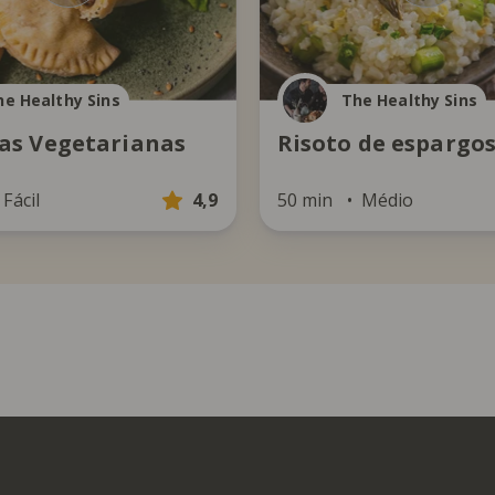
he Healthy Sins
The Healthy Sins
s Vegetarianas
Risoto de espargo
Fácil
4,9
50 min
Médio