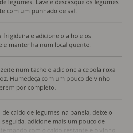
 de legumes. Lave e descasque os legumes
nte com um punhado de sal.
frigideira e adicione o alho e os
ve e mantenha num local quente.
zeite num tacho e adicione a cebola roxa
arroz. Humedeça com um pouco de vinho
verem por completo.
de caldo de legumes na panela, deixe o
m seguida, adicione mais um pouco de
lternando com o caldo restante e o vinho