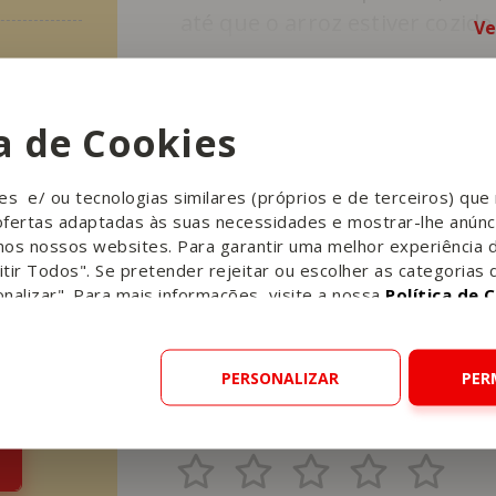
até que o arroz estiver cozido
Ve
ca de Cookies
ies e/ ou tecnologias similares (próprios e de terceiros) qu
ofertas adaptadas às suas necessidades e mostrar-lhe anúnc
nos nossos websites. Para garantir uma melhor experiência 
tir Todos". Se pretender rejeitar ou escolher as categorias 
nalizar". Para mais informações, visite a nossa
Política de 
Gostou desta receita?
Conte-nos o que achou!
PERSONALIZAR
PER
Avalie esta receita