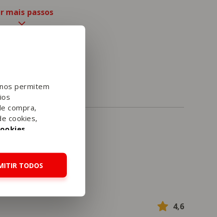
.
r mais passos
e nos permitem
ios
de compra,
de cookies,
Cookies
.
MITIR TODOS
4,6