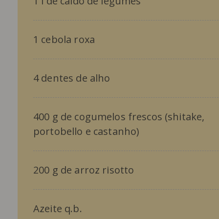
1 l de caldo de legumes
1 cebola roxa
4 dentes de alho
400 g de cogumelos frescos (shitake,
portobello e castanho)
200 g de arroz risotto
Azeite q.b.