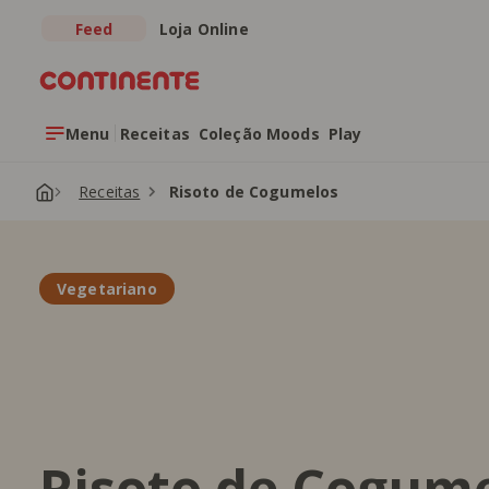
Feed
Loja Online
Saltar para o conteúdo principal
Menu
Receitas
Coleção Moods
Play
Receitas
Risoto de Cogumelos
Vegetariano
Risoto de Cogum