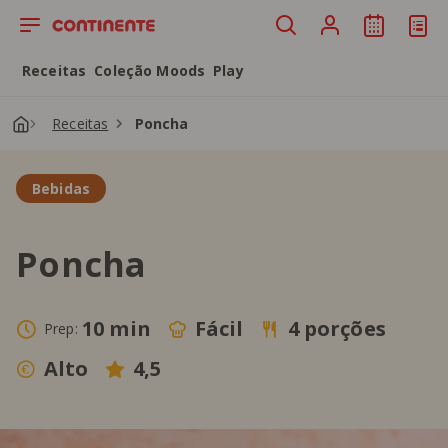
Saltar para o conteúdo principal
Receitas
Coleção Moods
Play
Receitas
Poncha
Bebidas
Poncha
10 min
Fácil
4 porções
Prep:
Alto
4,5