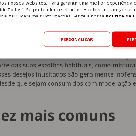
nos nossos websites. Para garantir uma melhor experiência 
dez estranhos com
tir Todos". Se pretender rejeitar ou escolher as categorias 
nalizar". Para mais informações, visite a nossa
Política de 
PERSONALIZAR
PER
al
sentir vontade de experimentar combinaçõe
te das suas escolhas habituais
, como mistura
sses desejos inusitados são geralmente inofens
 desde que sejam consumidos com moderação 
dez mais comuns