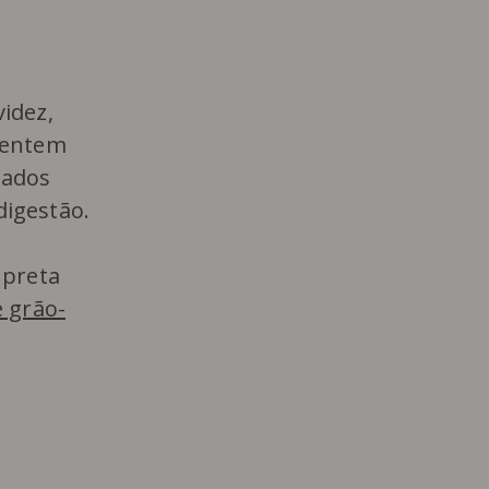
idez,
sentem
tados
digestão.
 preta
e grão-