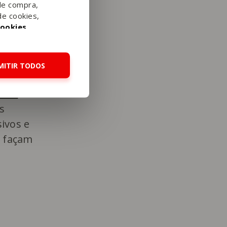
de compra,
de cookies,
Cookies
.
MITIR TODOS
s de
s
ivos e
e façam