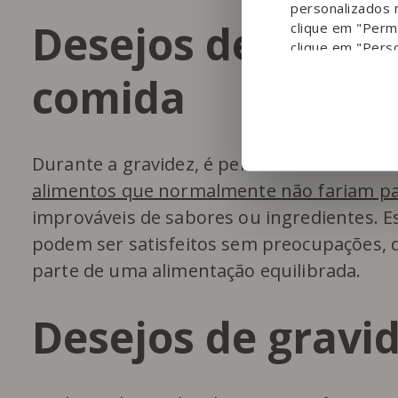
personalizados 
Desejos de gravi
clique em "Permi
clique em "Perso
comida
Durante a gravidez, é perfeitamente natur
alimentos que normalmente não fariam par
improváveis de sabores ou ingredientes. E
podem ser satisfeitos sem preocupações,
parte de uma alimentação equilibrada.
Desejos de gravi