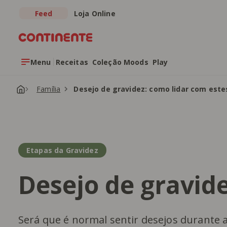
Feed
Loja Online
Saltar para o conteúdo principal
Menu
Receitas
Coleção Moods
Play
Família
Desejo de gravidez: como lidar com este
Etapas da Gravidez
Desejo de gravide
Será que é normal sentir desejos durante 