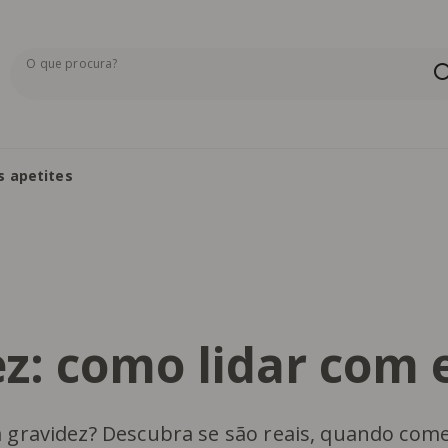
O que procura?
Os resultados da pesquisa serão exibidos aqui ou na pág
s apetites
z: como lidar com 
a gravidez? Descubra se são reais, quando co