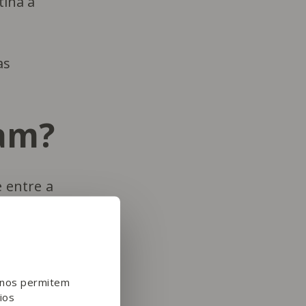
tina a
as
çam?
 entre a
iar muito
e nos permitem
ios