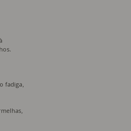
à
hos.
 fadiga,
ermelhas,