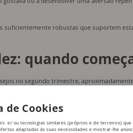
o gostava ou a desenvolver uma aversão repen
cas suficientemente robustas que suportem est
idez: quando come
esejos no segundo trimestre, aproximadamente
ca de Cookies
sejos intensos, outras não passam por esta
sejos alimentares durante esta fase podem var
ies e/ ou tecnologias similares (próprios e de terceiros) qu
ofertas adaptadas às suas necessidades e mostrar-lhe anúnc