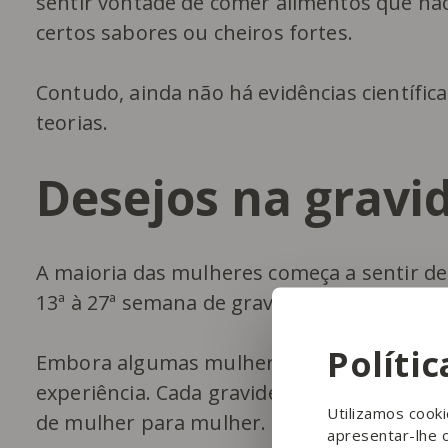
sentir vontade de comer alimentos que nã
certos sabores ou cheiros fortes.
Contudo, ainda não há evidências científi
teorias.
Desejos na grav
A maioria das mulheres começa a sentir d
13ª à 27ª semana de gravidez.
Políti
Embora algumas mulheres relatem estes de
experiência. Cada gravidez é única e os de
Utilizamos cook
de mulher para mulher.
apresentar-lhe 