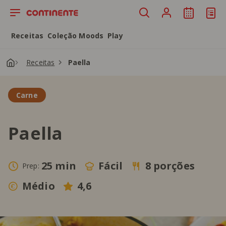
Saltar para o conteúdo principal
Receitas
Coleção Moods
Play
Receitas
Paella
Carne
Paella
25 min
Fácil
8 porções
Prep:
Médio
4,6