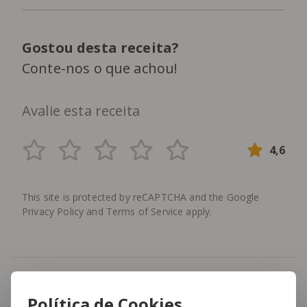
Gostou desta receita?
Conte-nos o que achou!
Avalie esta receita
4,6
This site is protected by reCAPTCHA and the Google
Privacy Policy
and
Terms of Service
apply.
Menu Semanal
Frango
Marisco
Política de Cookies