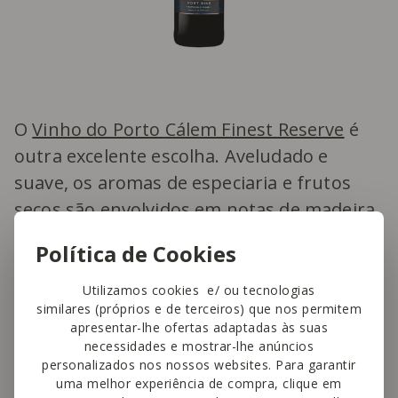
O
Vinho do Porto Cálem Finest Reserve
é
outra excelente escolha. Aveludado e
suave, os aromas de especiaria e frutos
secos são envolvidos em notas de madeira,
e acrescentam complexidade sensorial à
Política de Cookies
degustação de amêndoas.
Utilizamos cookies e/ ou tecnologias
similares (próprios e de terceiros) que nos permitem
4. Barros Vinho do Porto Singular
apresentar-lhe ofertas adaptadas às suas
Reserve
necessidades e mostrar-lhe anúncios
personalizados nos nossos websites. Para garantir
uma melhor experiência de compra, clique em