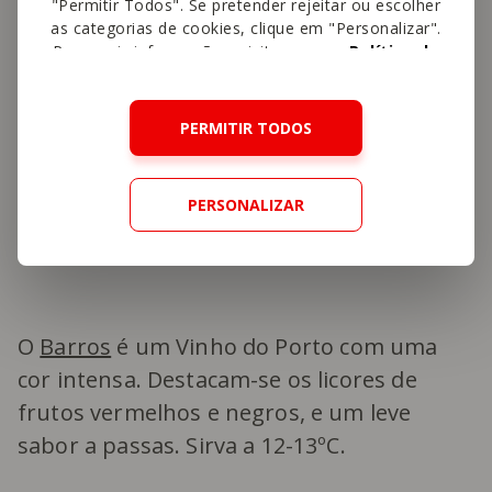
"Permitir Todos". Se pretender rejeitar ou escolher
as categorias de cookies, clique em "Personalizar".
Para mais informações, visite a nossa
Política de
Cookies
.
PERMITIR TODOS
PERSONALIZAR
O
Barros
é um Vinho do Porto com uma
cor intensa. Destacam-se os licores de
frutos vermelhos e negros, e um leve
sabor a passas. Sirva a 12-13ºC.