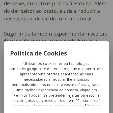
de beixe, ou outros pratos à escolha. Além
de dar sabor ao prato, ajuda a reduzir a
necessidade de sal de forma natural.
Sugerimos também experimentar receitas
fáceis e deliciosas, como
sushi bowls
, o
sushi clássico
, este
temaki de salmão
ou
Política de Cookies
um delicioso
folhado de salmão
.
Utilizamos cookies e/ ou tecnologias
similares (próprios e de terceiros) que nos permitem
Continente, onde
apresentar-lhe ofertas adaptadas às suas
necessidades e mostrar-lhe anúncios
encontra algas
personalizados nos nossos websites. Para garantir
uma melhor experiência de compra, clique em
comestíveis ao melhor
"Permitir Todos". Se pretender rejeitar ou escolher
as categorias de cookies, clique em "Personalizar".
preço
Para mais informações, visite a nossa
Política de
Cookies
.