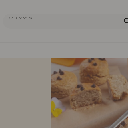
O que procura?
Os resultados da pesquisa serão exibidos aqui ou na pág