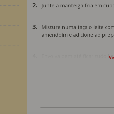
2.
Junte a manteiga fria em cub
3.
Misture numa taça o leite co
amendoim e adicione ao prep
4.
Envolva bem até ficar tudo li
Ve