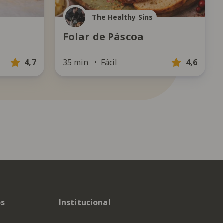
The Healthy Sins
Folar de Páscoa
4,7
35 min
Fácil
4,6
os
Institucional