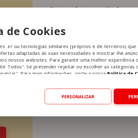
Gostou desta receita?
Conte-nos o que achou!
ca de Cookies
Avalie esta receita
ies e/ ou tecnologias similares (próprios e de terceiros) qu
ofertas adaptadas às suas necessidades e mostrar-lhe anúnc
nos nossos websites. Para garantir uma melhor experiência 
tir Todos". Se pretender rejeitar ou escolher as categorias 
nalizar". Para mais informações, visite a nossa
Política de 
This site is protected by reCAPTCHA and t
PERSONALIZAR
PER