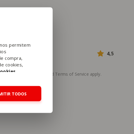
e nos permitem
ios
4,5
de compra,
de cookies,
Cookies
.
he Google
Privacy Policy
and
Terms of Service
apply.
MITIR TODOS