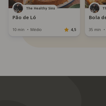
The Healthy Sins
T
Pão de Ló
Bola d
10 min
Médio
4,5
35 min