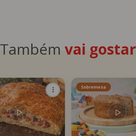
Também
vai gostar
Sobremesa