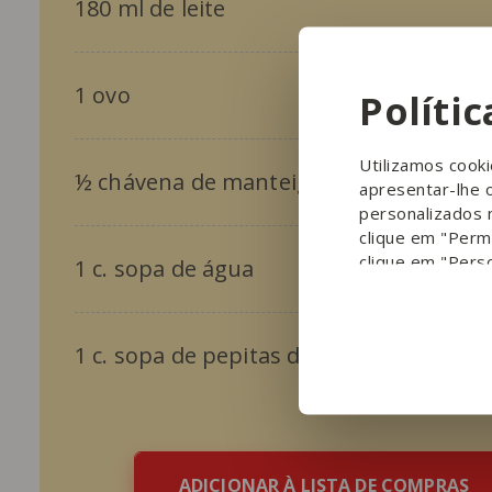
180 ml de leite
1 ovo
Políti
Utilizamos cook
½ chávena de manteiga de amendoim
apresentar-lhe 
personalizados 
clique em "Permi
clique em "Perso
1 c. sopa de água
1 c. sopa de pepitas de chocolate
ADICIONAR À LISTA DE COMPRAS