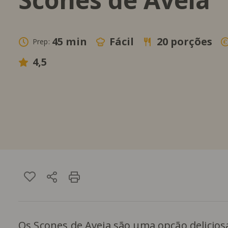
45 min
Fácil
20 porções
Prep:
4,5
Os Scones de Aveia são uma opção delicio