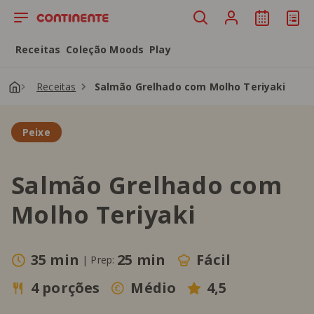
Saltar para o conteúdo principal
Receitas
Coleção Moods
Play
Receitas
Salmão Grelhado com Molho Teriyaki
Peixe
Salmão Grelhado com
Molho Teriyaki
35 min
25 min
Fácil
|
Prep:
4 porções
Médio
4,5