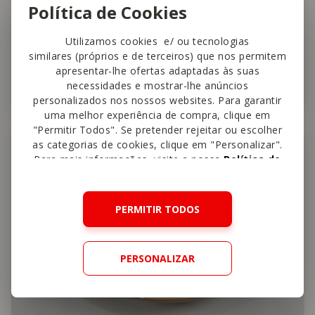
Política de Cookies
Utilizamos cookies e/ ou tecnologias
Espetadas de Salmão
similares (próprios e de terceiros) que nos permitem
apresentar-lhe ofertas adaptadas às suas
necessidades e mostrar-lhe anúncios
15 min
Fácil
4,5
personalizados nos nossos websites. Para garantir
uma melhor experiência de compra, clique em
"Permitir Todos". Se pretender rejeitar ou escolher
Peixe
as categorias de cookies, clique em "Personalizar".
Para mais informações, visite a nossa
Política de
Cookies
.
PERMITIR TODOS
PERSONALIZAR