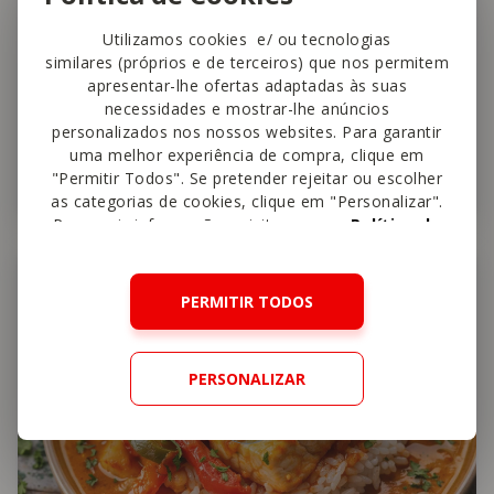
Utilizamos cookies e/ ou tecnologias
similares (próprios e de terceiros) que nos permitem
apresentar-lhe ofertas adaptadas às suas
The Healthy Sins
necessidades e mostrar-lhe anúncios
Pescada gratinada com legumes
personalizados nos nossos websites. Para garantir
uma melhor experiência de compra, clique em
"Permitir Todos". Se pretender rejeitar ou escolher
25 min
Fácil
4,7
as categorias de cookies, clique em "Personalizar".
Para mais informações, visite a nossa
Política de
Cookies
.
Peixe
PERMITIR TODOS
PERSONALIZAR