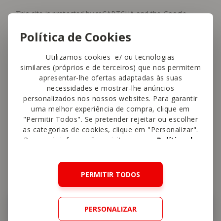
This site is protected by reCAPTCHA and the Google
Privacy Policy
and
Terms of Service
apply.
Política de Cookies
Utilizamos cookies e/ ou tecnologias
similares (próprios e de terceiros) que nos permitem
Menu Semanal
Zwilling
Arroz
Pato
apresentar-lhe ofertas adaptadas às suas
necessidades e mostrar-lhe anúncios
personalizados nos nossos websites. Para garantir
uma melhor experiência de compra, clique em
"Permitir Todos". Se pretender rejeitar ou escolher
as categorias de cookies, clique em "Personalizar".
Para mais informações, visite a nossa
Política de
Cookies
.
Também
vai gostar
PERMITIR TODOS
Carne
PERSONALIZAR