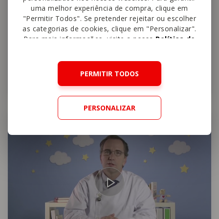
uma melhor experiência de compra, clique em
"Permitir Todos". Se pretender rejeitar ou escolher
as categorias de cookies, clique em "Personalizar".
Para mais informações, visite a nossa
Política de
Prof. Paulo Oom
Cookies
.
As vantagens do leite artificial
PERMITIR TODOS
0:46 min
PERSONALIZAR
Alimentação do Bebé