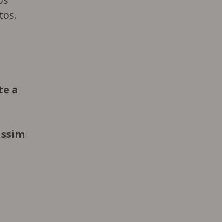
os
tos.
te a
assim