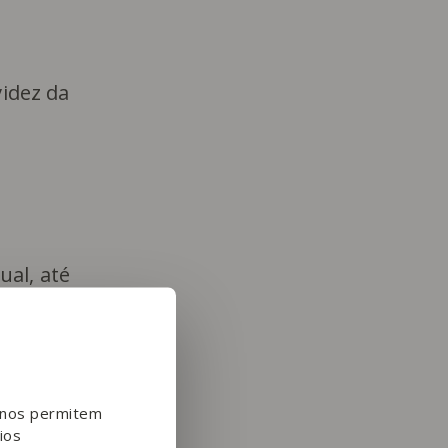
videz da
ual, até
e nos permitem
ios