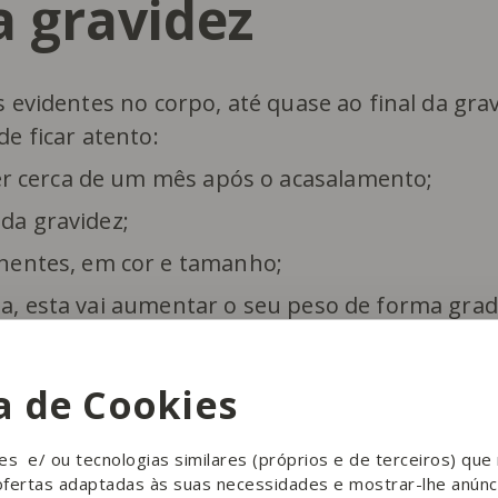
 gravidez
s evidentes no corpo, até quase ao final da gra
e ficar atento:
er cerca de um mês após o acasalamento;
 da gravidez;
entes, em cor e tamanho;
ela, esta vai aumentar o seu peso de forma grad
 do 40º dia;
ca de Cookies
etade da gravidez.
ies e/ ou tecnologias similares (próprios e de terceiros) qu
ofertas adaptadas às suas necessidades e mostrar-lhe anúnc