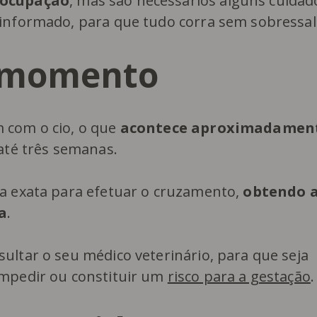
eocupação
, mas são necessários alguns cuidad
 informado, para que tudo corra sem sobressal
o momento
 com o cio, o que
acontece aproximadamen
 até três semanas.
ta exata para efetuar o cruzamento,
obtendo 
a
.
ultar o seu médico veterinário, para que seja
impedir ou constituir um
risco para a gestação
.