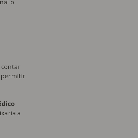
nal o
 contar
 permitir
édico
xaria a