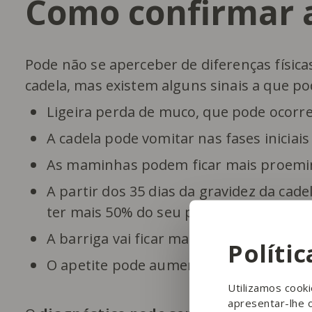
Como confirmar a
Pode não se aperceber de diferenças física
cadela, mas existem alguns sinais a que pod
Ligeira perda de muco, que pode ocorr
A cadela pode vomitar nas fases iniciais
As maminhas podem ficar mais proemin
A partir dos 35 dias da gravidez da cad
ter mais 50% do seu peso inicial;
A barriga vai ficar mais inchada a partir
Políti
O apetite pode aumentar na segunda m
Utilizamos cook
apresentar-lhe 