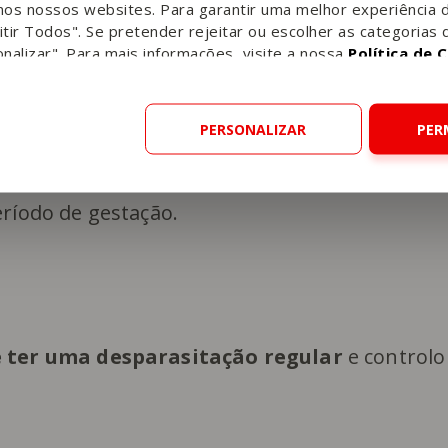
 mais de 15 dias
, através de uma ecografia, o
nos nossos websites. Para garantir uma melhor experiência 
 cardíacos dos pequenos cachorros. O
tempo d
tir Todos". Se pretender rejeitar ou escolher as categorias 
nalizar". Para mais informações, visite a nossa
Política de 
as
, em média.
PERSONALIZAR
PER
eríodo de gestação.
 ter uma desparasitação regular
e controlo