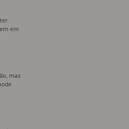
ter
rrem em
ão, mas
pode