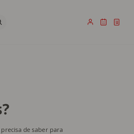
ina de Pesquisa ao submeter a sua pesquisa
s?
 precisa de saber para