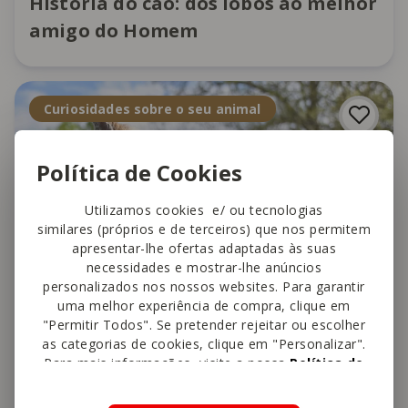
História do cão: dos lobos ao melhor
amigo do Homem
Curiosidades sobre o seu animal
Política de Cookies
Utilizamos cookies e/ ou tecnologias
similares (próprios e de terceiros) que nos permitem
apresentar-lhe ofertas adaptadas às suas
necessidades e mostrar-lhe anúncios
personalizados nos nossos websites. Para garantir
uma melhor experiência de compra, clique em
"Permitir Todos". Se pretender rejeitar ou escolher
as categorias de cookies, clique em "Personalizar".
Para mais informações, visite a nossa
Política de
Cookies
.
Porque é que se diz que um gato tem