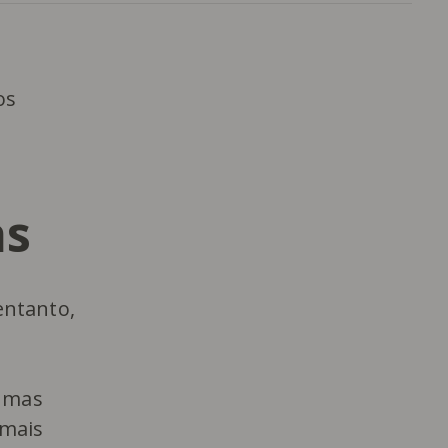
os
as
entanto,
, mas
 mais