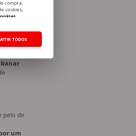
de compra,
de cookies,
Cookies
.
MITIR TODOS
 abanar
de
 pelo de
 por um