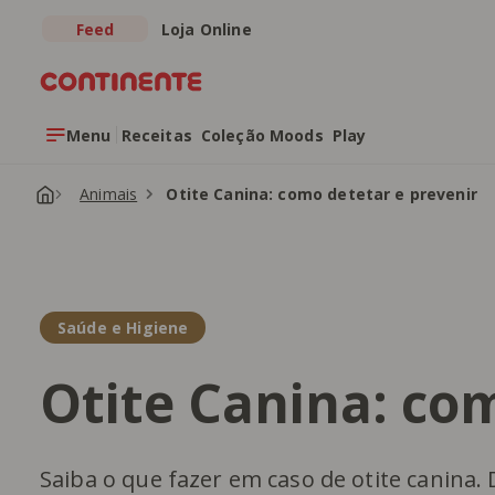
Feed
Loja Online
Saltar para o conteúdo principal
Menu
Receitas
Coleção Moods
Play
Animais
Otite Canina: como detetar e prevenir
Saúde e Higiene
Otite Canina: co
Saiba o que fazer em caso de otite canina.