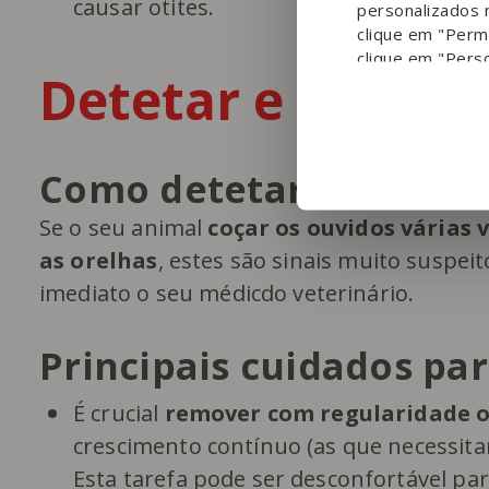
causar otites.
personalizados 
clique em "Permi
clique em "Perso
Detetar e preven
Como detetar uma otit
Se o seu animal
coçar os ouvidos várias 
as orelhas
, estes são sinais muito suspeit
imediato o seu médicdo veterinário.
Principais cuidados par
É crucial
remover com regularidade o
crescimento contínuo (as que necessita
Esta tarefa pode ser desconfortável par