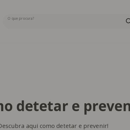
O que procura?
Os resultados da pesquisa serão exibidos aqui ou na pág
mo detetar e preven
 Descubra aqui como detetar e prevenir!