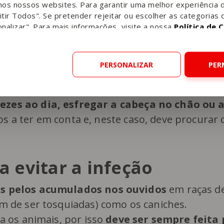
nos nossos websites. Para garantir uma melhor experiência 
tir Todos". Se pretender rejeitar ou escolher as categorias 
nalizar". Para mais informações, visite a nossa
Política de 
ir
otites caninas
PERSONALIZAR
PER
e canina?
vezes ao dia, esfregar a cabeça no chão ou
os a ter em conta e, neste caso, deve procurar 
a evitar a infeção
s pelos acumulados nos ouvidos
em raças de
m de ser tosquiadas) como os caniches.
a os animais, por isso
deve ser sempre feita