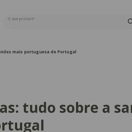
O que procura?
Os resultados da pesquisa serão exibidos aqui ou na pág
andes mais portuguesa de Portugal
as: tudo sobre a s
rtugal