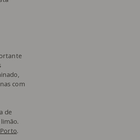
ortante
s
minado,
anas com
a de
 limão.
 Porto
.