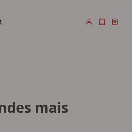
ina de Pesquisa ao submeter a sua pesquisa
andes mais