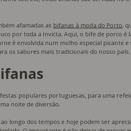
também afamadas as
bifanas à moda do Porto
, q
o por toda a Invicta. Aqui, o bife de porco é
carne é envolvida num molho especial picante e 
ra os sabores mais tradicionais do nosso país.
ifanas
s festas populares portuguesas, para uma refei
ma noite de diversão.
o ao longo dos tempos e hoje podem ser aprec
strelado. O importante é não deixar de provar e