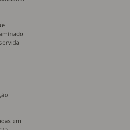
ue
 laminado
servida
ção
iadas em
sta