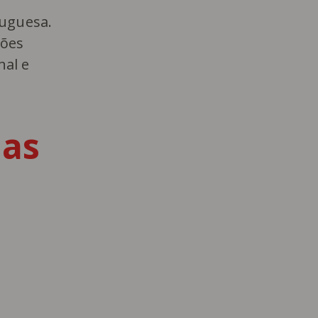
tuguesa.
ções
nal e
 as