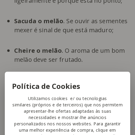
ligeiramente é porque está no ponto;
Sacuda o melão
. Se ouvir as sementes
mexer é sinal de que está maduro;
Cheire o melão
. O aroma de um bom
melão deve ser frutado.
Política de Cookies
Escolha os
melões mais
pesados
(considerando a relação peso-
Utilizamos cookies e/ ou tecnologias
tamanho), com casca bem firme, sem
similares (próprios e de terceiros) que nos permitem
apresentar-lhe ofertas adaptadas às suas
fendas e com aroma agradável.
necessidades e mostrar-lhe anúncios
personalizados nos nossos websites. Para garantir
uma melhor experiência de compra, clique em
Conserve-o à temperatura ambiente, num