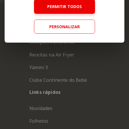
PERMITIR TODOS
Os mais procurados
PERSONALIZAR
Coleções Continente
Receitas na Air Fryer
Yämmi 3
Clube Continente do Bebé
Links rápidos
Novidades
Folhetos