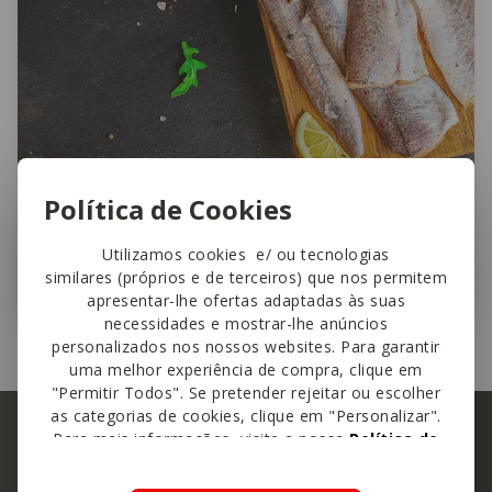
Política de Cookies
Pescada: pouca espinha e muita
Utilizamos cookies e/ ou tecnologias
saúde
similares (próprios e de terceiros) que nos permitem
apresentar-lhe ofertas adaptadas às suas
necessidades e mostrar-lhe anúncios
personalizados nos nossos websites. Para garantir
uma melhor experiência de compra, clique em
"Permitir Todos". Se pretender rejeitar ou escolher
as categorias de cookies, clique em "Personalizar".
Para mais informações, visite a nossa
Política de
Cookies
.