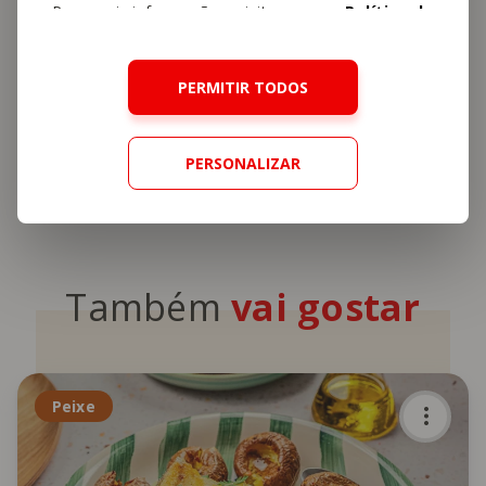
Para mais informações, visite a nossa
Política de
Privacy Policy
and
Terms of Service
apply.
Cookies
.
PERMITIR TODOS
Receitas Yämmi
PERSONALIZAR
Também
vai gostar
Peixe