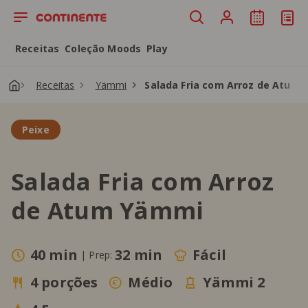
Saltar para o conteúdo principal
Receitas
Coleção Moods
Play
Receitas
Yämmi
Salada Fria com Arroz de Atum
Peixe
Salada Fria com Arroz
de Atum Yämmi
40 min
32 min
Fácil
|
Prep:
4 porções
Médio
Yämmi 2