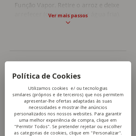
Função Vapor. Retire o arroz e deixe
arrefecer (ou passe-o por água fria).
Ver mais passos
Gostou desta receita?
Política de Cookies
Conte-nos o que achou!
Utilizamos cookies e/ ou tecnologias
Avalie esta receita
similares (próprios e de terceiros) que nos permitem
apresentar-lhe ofertas adaptadas às suas
necessidades e mostrar-lhe anúncios
4,5
personalizados nos nossos websites. Para garantir
uma melhor experiência de compra, clique em
"Permitir Todos". Se pretender rejeitar ou escolher
as categorias de cookies, clique em "Personalizar".
This site is protected by reCAPTCHA and the Google