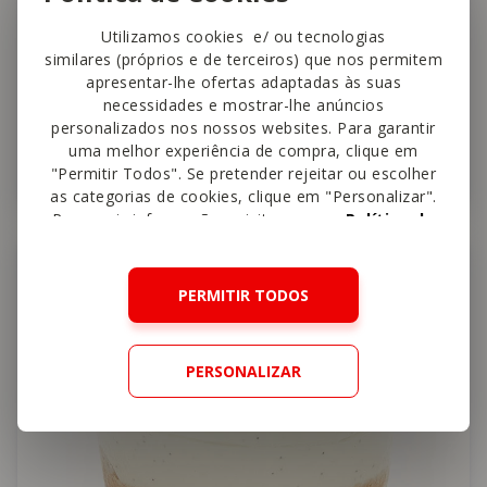
Utilizamos cookies e/ ou tecnologias
similares (próprios e de terceiros) que nos permitem
apresentar-lhe ofertas adaptadas às suas
Cheesecake Fingido de Caramelo
necessidades e mostrar-lhe anúncios
Express Yämmi
personalizados nos nossos websites. Para garantir
uma melhor experiência de compra, clique em
"Permitir Todos". Se pretender rejeitar ou escolher
2 min
Fácil
5,0
as categorias de cookies, clique em "Personalizar".
Para mais informações, visite a nossa
Política de
Cookies
.
Sobremesa
PERMITIR TODOS
PERSONALIZAR