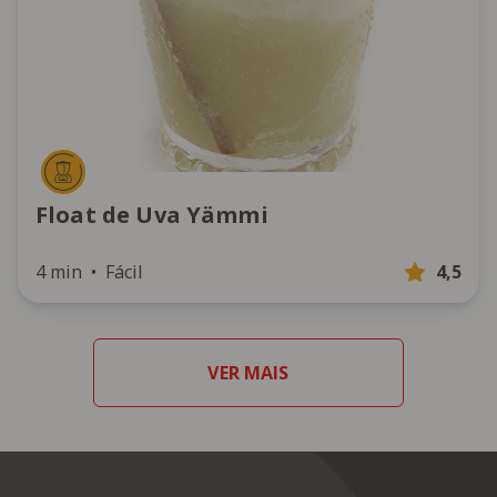
Float de Uva Yämmi
4 min
Fácil
4,5
VER MAIS