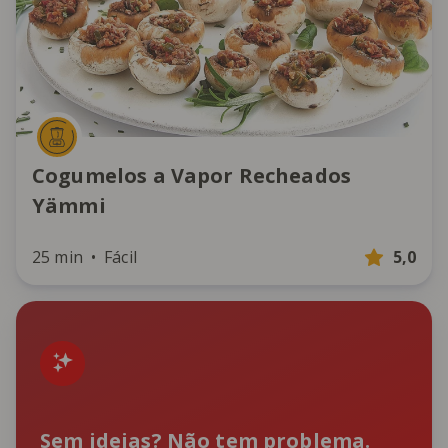
Cogumelos a Vapor Recheados
Yämmi
25 min
Fácil
5,0
Sem ideias? Não tem problema.