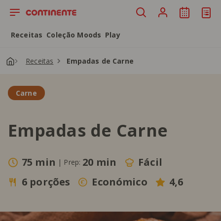
Saltar para o conteúdo principal
Receitas
Coleção Moods
Play
Receitas
Empadas de Carne
Carne
Empadas de Carne
75 min
20 min
Fácil
|
Prep:
6 porções
Económico
4,6