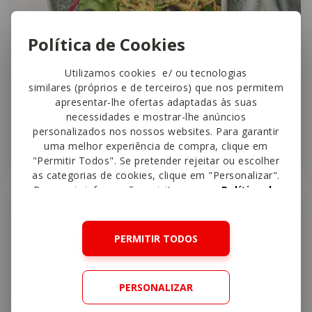
Política de Cookies
Utilizamos cookies e/ ou tecnologias
similares (próprios e de terceiros) que nos permitem
The Healthy Sins
apresentar-lhe ofertas adaptadas às suas
Alho Francês à Brás
necessidades e mostrar-lhe anúncios
personalizados nos nossos websites. Para garantir
uma melhor experiência de compra, clique em
25 min
Fácil
4,6
"Permitir Todos". Se pretender rejeitar ou escolher
as categorias de cookies, clique em "Personalizar".
Para mais informações, visite a nossa
Política de
Cookies
.
Sopa
PERMITIR TODOS
PERSONALIZAR