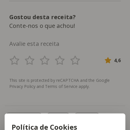
Gostou desta receita?
Conte-nos o que achou!
Avalie esta receita
4,6
This site is protected by reCAPTCHA and the Google
Privacy Policy
and
Terms of Service
apply.
Menu Semanal
Marisco
Camarão
Política de Cookies