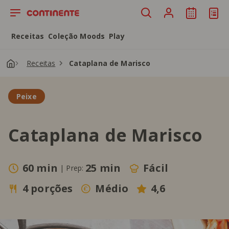
Saltar para o conteúdo principal
Receitas
Coleção Moods
Play
Receitas
Cataplana de Marisco
Peixe
Cataplana de Marisco
60 min
25 min
Fácil
|
Prep:
4 porções
Médio
4,6