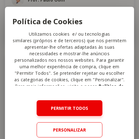
Quais as principais desvantagens do
Política de Cookies
leite artificial?
Utilizamos cookies e/ ou tecnologias
1:10 min
similares (próprios e de terceiros) que nos permitem
apresentar-lhe ofertas adaptadas às suas
necessidades e mostrar-lhe anúncios
personalizados nos nossos websites. Para garantir
Saúde e Higiene do Bebé
uma melhor experiência de compra, clique em
"Permitir Todos". Se pretender rejeitar ou escolher
as categorias de cookies, clique em "Personalizar".
Para mais informações, visite a nossa
Política de
Cookies
.
PERMITIR TODOS
PERSONALIZAR