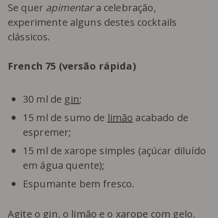
Se quer
apimentar
a celebração,
experimente alguns destes cocktails
clássicos.
French 75 (versão rápida)
30 ml de
gin
;
15 ml de sumo de
limão
acabado de
espremer;
15 ml de xarope simples (açúcar diluído
em água quente);
Espumante bem fresco.
Agite o gin, o limão e o xarope com gelo,