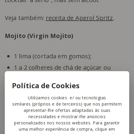
Veja também:
receita de Aperol Spritz
.
Mojito (Virgin Mojito)
1 lima (cortada em gomos);
1 a 2 colheres de chá de açúcar ou
xarope simples;
Política de Cookies
Folhas de hortelã fresca;
Utilizamos cookies e/ ou tecnologias
Água com gás (ou água tónica, se
similares (próprios e de terceiros) que nos permitem
preferir um toque amargo);
apresentar-lhe ofertas adaptadas às suas
necessidades e mostrar-lhe anúncios
Gelo.
personalizados nos nossos websites. Para garantir
uma melhor experiência de compra, clique em