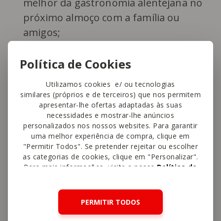
melhor da gastronomia alentejana no
próximo almoço com a família ou
amigos;
Semifrio de ameixa
– esta sobremesa
Política de Cookies
é fácil de preparar e vai fazer as delícias
de miúdos e graúdos;
Utilizamos cookies e/ ou tecnologias
similares (próprios e de terceiros) que nos permitem
Tarte de ameixas
– experimente fazer
apresentar-lhe ofertas adaptadas às suas
esta reconfortante tarte de ameixas.
necessidades e mostrar-lhe anúncios
personalizados nos nossos websites. Para garantir
uma melhor experiência de compra, clique em
As ameixas são ótimas em qualquer
"Permitir Todos". Se pretender rejeitar ou escolher
as categorias de cookies, clique em "Personalizar".
refeição: ao pequeno-almoço, ao lanche e
Para mais informações, visite a nossa
Política de
como sobremesa saudável.
Cookies
.
PERMITIR TODOS
A
Organização Mundial de Saúde
recomenda o consumo diário de, pelo