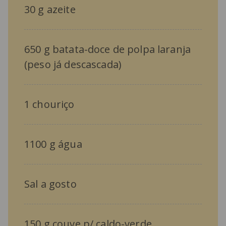
30 g azeite
650 g batata-doce de polpa laranja
(peso já descascada)
1 chouriço
1100 g água
Sal a gosto
150 g couve p/ caldo-verde