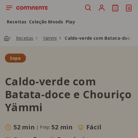
Saltar para o conteúdo principal
Receitas
Coleção Moods
Play
Receitas
Yämmi
Caldo-verde com Batata-doce e
Sopa
Caldo-verde com
Batata-doce e Chouriço
Yämmi
52 min
52 min
Fácil
|
Prep: