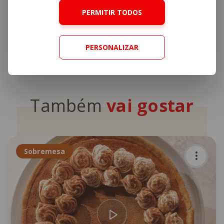
PERMITIR TODOS
This site is protected by reCAPTCHA and the Google
Privacy Policy
and
Terms of Service
apply.
PERSONALIZAR
Também
vai gostar
Sobremesa