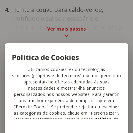
4.
Junte a couve para caldo-verde,
retifique o sal se necessário e
programe 18 minutos na velocidade 2.
Ver mais passos
Política de Cookies
Utilizamos cookies e/ ou tecnologias
similares (próprios e de terceiros) que nos permitem
Gostou desta receita?
apresentar-lhe ofertas adaptadas às suas
Conte-nos o que achou!
necessidades e mostrar-lhe anúncios
personalizados nos nossos websites. Para garantir
uma melhor experiência de compra, clique em
Avalie esta receita
"Permitir Todos". Se pretender rejeitar ou escolher
as categorias de cookies, clique em "Personalizar".
Para mais informações, visite a nossa
Política de
4,7
Cookies
.