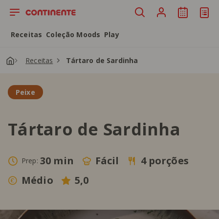
Saltar para o conteúdo principal
Receitas
Coleção Moods
Play
Receitas
Tártaro de Sardinha
Peixe
Tártaro de Sardinha
30 min
Fácil
4 porções
Prep:
Médio
5,0