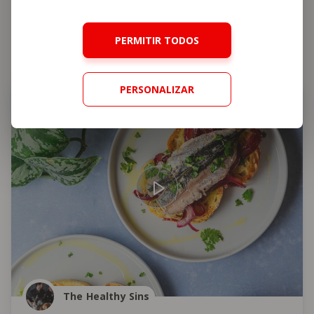
Cookies
.
Também
vai gostar
PERMITIR TODOS
PERSONALIZAR
Peixe
The Healthy Sins