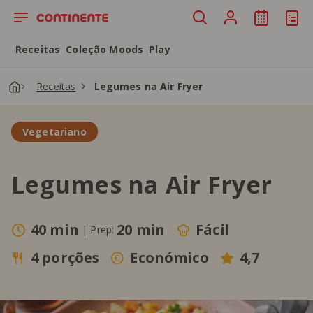
Saltar para o conteúdo principal
Receitas
Coleção Moods
Play
Receitas
Legumes na Air Fryer
Vegetariano
Legumes na Air Fryer
40 min
20 min
Fácil
|
Prep:
4 porções
Económico
4,7