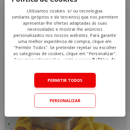
The Healthy Sins
Utilizamos cookies e/ ou tecnologias
similares (próprios e de terceiros) que nos permitem
Doce de Abóbora
apresentar-lhe ofertas adaptadas às suas
necessidades e mostrar-lhe anúncios
20 min
Fácil
4,5
personalizados nos nossos websites. Para garantir
uma melhor experiência de compra, clique em
"Permitir Todos". Se pretender rejeitar ou escolher
as categorias de cookies, clique em "Personalizar".
Crianças
Para mais informações, visite a nossa
Política de
Cookies
.
PERMITIR TODOS
PERSONALIZAR