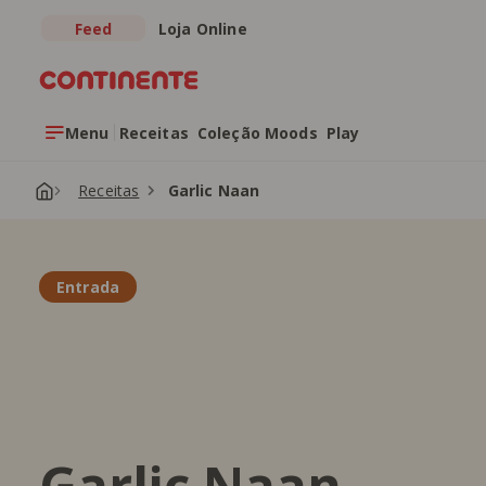
Feed
Loja Online
Saltar para o conteúdo principal
Menu
Receitas
Coleção Moods
Play
Receitas
Garlic Naan
Entrada
Garlic Naan