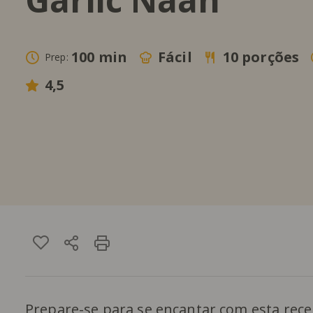
100 min
Fácil
10 porções
Prep:
4,5
Prepare-se para se encantar com esta rece