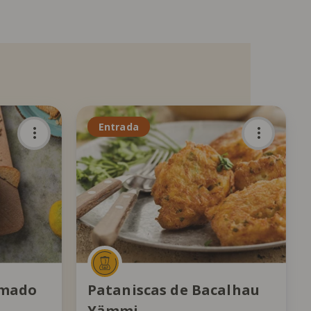
Entrada
umado
Pataniscas de Bacalhau
Yämmi