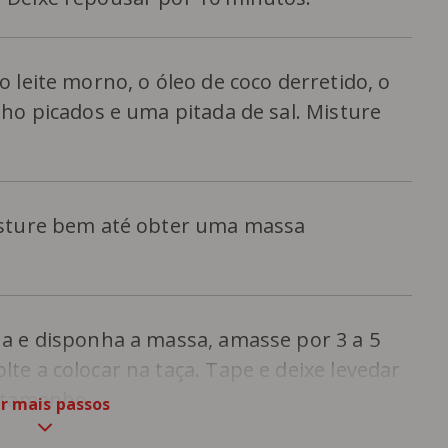
o leite morno, o óleo de coco derretido, o
lho picados e uma pitada de sal. Misture
isture bem até obter uma massa
ha e disponha a massa, amasse por 3 a 5
te a colocar na taça. Tape e deixe levedar
e tamanho.
r mais passos