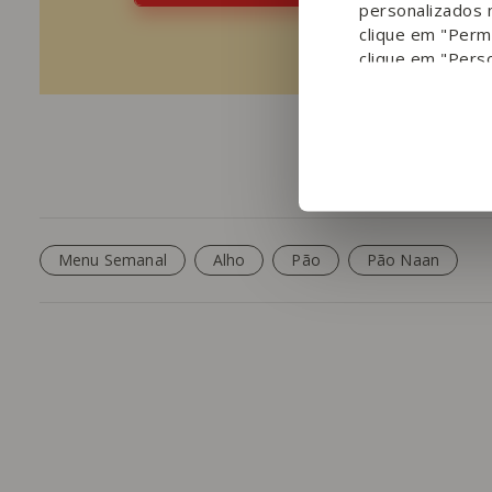
personalizados 
clique em "Permi
clique em "Perso
Menu Semanal
Alho
Pão
Pão Naan