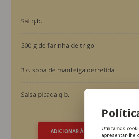
Sal q.b.
500 g de farinha de trigo
3 c. sopa de manteiga derretida
Salsa picada q.b.
Políti
Utilizamos cook
ADICIONAR À LISTA DE COMPRAS
apresentar-lhe 