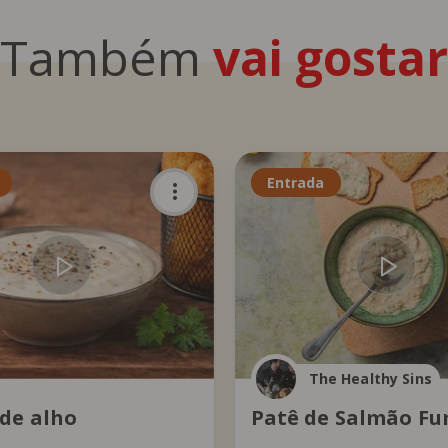
Também
vai gostar
Entrada
The Healthy Sins
de alho
Patê de Salmão F