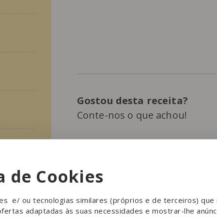
Gostou desta receita?
Conte-nos o que achou!
Avalie esta receita
ca de Cookies
ies e/ ou tecnologias similares (próprios e de terceiros) qu
This site is protected by reCAPTCHA and t
ofertas adaptadas às suas necessidades e mostrar-lhe anúnc