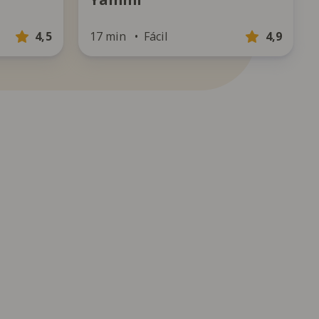
4,5
17 min
Fácil
4,9