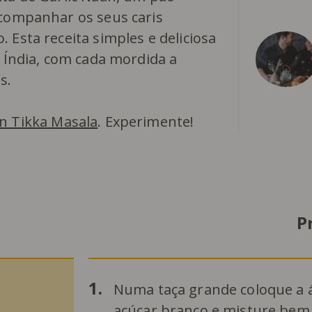
acompanhar os seus caris
 Esta receita simples e deliciosa
a Índia, com cada mordida a
s.
n Tikka Masala
. Experimente!
P
1.
Numa taça grande coloque a 
açúcar branco e misture bem.