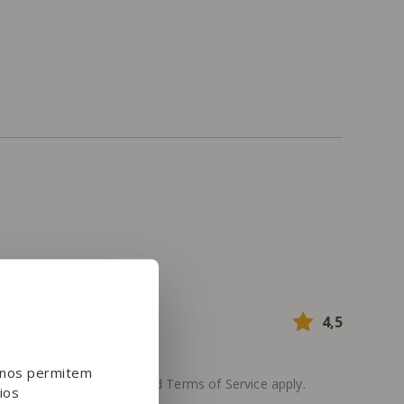
4,5
e nos permitem
he Google
Privacy Policy
and
Terms of Service
apply.
ios