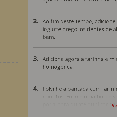
2.
Ao fim deste tempo, adicione 
iogurte grego, os dentes de a
bem.
3.
Adicione agora a farinha e m
homogénea.
4.
Polvilhe a bancada com farin
minutos. Forme uma bola e vol
por 1 hora ou até duplicar d
Ve