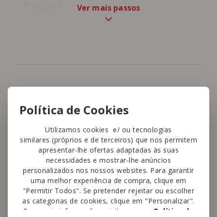
frescura.
Ver mais passos
Gostou desta receita?
Conte-nos o que achou!
Política de Cookies
Utilizamos cookies e/ ou tecnologias
Avalie esta receita
similares (próprios e de terceiros) que nos permitem
apresentar-lhe ofertas adaptadas às suas
necessidades e mostrar-lhe anúncios
4,5
personalizados nos nossos websites. Para garantir
uma melhor experiência de compra, clique em
"Permitir Todos". Se pretender rejeitar ou escolher
This site is protected by reCAPTCHA and the Google
as categorias de cookies, clique em "Personalizar".
Privacy Policy
and
Terms of Service
apply.
Para mais informações, visite a nossa
Política de