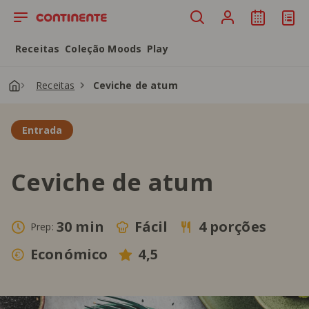
Saltar para o conteúdo principal
Receitas
Coleção Moods
Play
Receitas
Ceviche de atum
Entrada
Ceviche de atum
30 min
Fácil
4 porções
Prep:
Económico
4,5