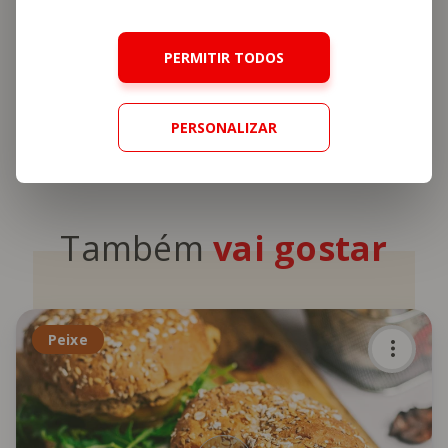
Cookies
.
PERMITIR TODOS
Menu Semanal
Ceviche
Atum
PERSONALIZAR
Também
vai gostar
Peixe