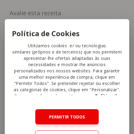
Avalie esta receita
4,6
Política de Cookies
Utilizamos cookies e/ ou tecnologias
This site is protected by reCAPTCHA and the Google
similares (próprios e de terceiros) que nos permitem
Privacy Policy
and
Terms of Service
apply.
apresentar-lhe ofertas adaptadas às suas
necessidades e mostrar-lhe anúncios
personalizados nos nossos websites. Para garantir
uma melhor experiência de compra, clique em
"Permitir Todos". Se pretender rejeitar ou escolher
Arroz Basmati
Receitas De Arroz
as categorias de cookies, clique em "Personalizar".
Para mais informações, visite a nossa
Política de
Acompanhamentos
Cookies
.
PERMITIR TODOS