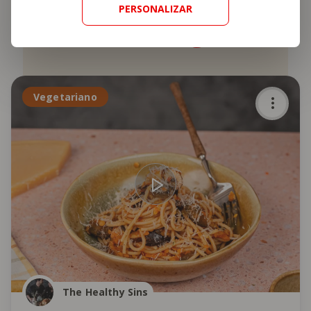
PERSONALIZAR
Também
vai gostar
Vegetariano
The Healthy Sins